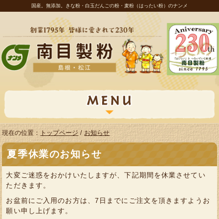
国産。無添加。きな粉・白玉だんごの粉・麦粉（はったい粉）のナンメ
現在の位置：
トップページ
/
お知らせ
夏季休業のお知らせ
大変ご迷惑をおかけいたしますが、下記期間を休業させてい
ただきます。
お盆前にご入用のお方は、7日までにご注文を頂きますようお
願い申し上げます。