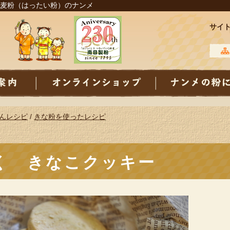
麦粉（はったい粉）のナンメ
サイ
んレシピ
/
きな粉を使ったレシピ
く きなこクッキー