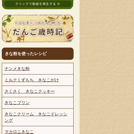
きな粉を使ったレシピ
ナンメきな粉
ミルクくずもち きなこがけ
さくさく きなこクッキー
きなこプリン
きなこクリーム きなこドレッシ
ング
マカロニきなこ