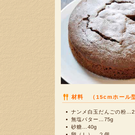
材料 （15cmホール
ナンメ白玉だんごの粉…2
無塩バター…75g
砂糖…40g
卵（Ｌ）…２個