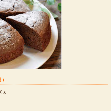
型）
0ｇ