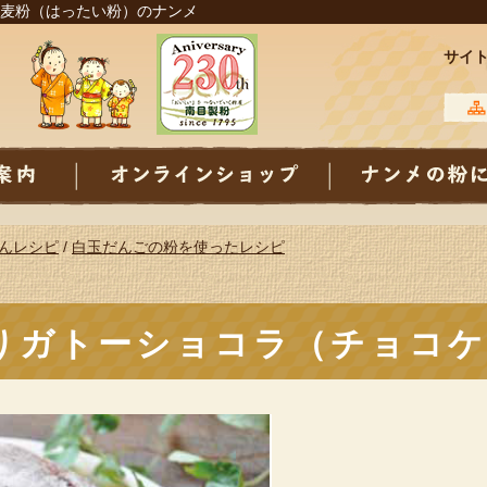
麦粉（はったい粉）のナンメ
サイ
んレシピ
/
白玉だんごの粉を使ったレシピ
りガトーショコラ（チョコケ