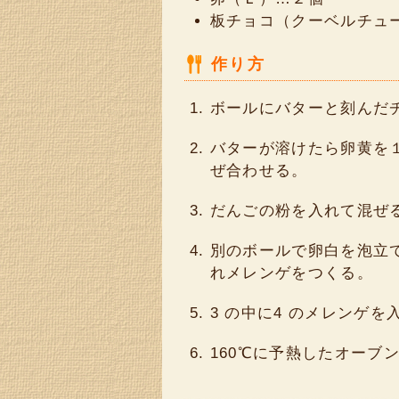
板チョコ（クーベルチュー
作り方
ボールにバターと刻んだ
バターが溶けたら卵黄を
ぜ合わせる。
だんごの粉を入れて混ぜ
別のボールで卵白を泡立
れメレンゲをつくる。
3 の中に4 のメレンゲ
160℃に予熱したオーブン