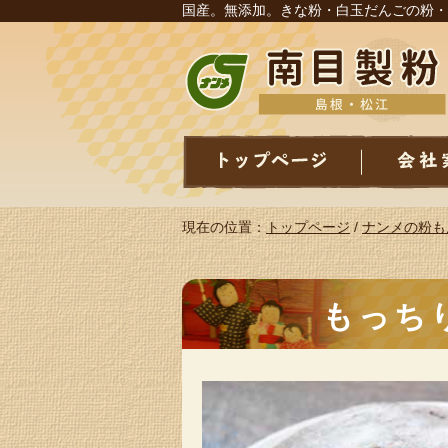
国産。無添加。きな粉・白玉だんごの粉・
現在の位置：
トップページ
/
ナンメの粉も
もっち