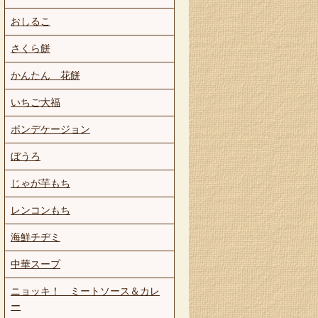
おしるこ
さくら餅
かんたん 花餅
いちご大福
ポンデケージョン
ぼうろ
じゃが芋もち
レンコンもち
海鮮チヂミ
中華スープ
ニョッキ！ ミートソース＆カレ
ー